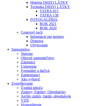
História DHZO LÁTKY
Technika DHZO LÁTKY
TATRA 815
TATRA 138
FOTOGALÉRIA
ROK 2021
ROK 2020
Cestovný ruch
Informácie pre turistov
Doprava
Ubytovanie
Samospráva
Starosta
Obecné zastupiteľstvo
Zápisnice
Uznesenia
Formuláre a tlačivá
Zamestnanci
Ako vybaviť
Zverejňovanie
Úradná tabuľa
Zmluvy, Faktúry, Objednávky
Archív zmlúv, faktúr, objednávok
VZN
Hospodárenie