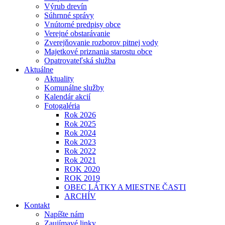
Výrub drevín
Súhrnné správy
Vnútorné predpisy obce
Verejné obstarávanie
Zverejňovanie rozborov pitnej vody
Majetkové priznania starostu obce
Opatrovateľská služba
Aktuálne
Aktuality
Komunálne služby
Kalendár akcií
Fotogaléria
Rok 2026
Rok 2025
Rok 2024
Rok 2023
Rok 2022
Rok 2021
ROK 2020
ROK 2019
OBEC LÁTKY A MIESTNE ČASTI
ARCHÍV
Kontakt
Napíšte nám
Zaujímavé linky