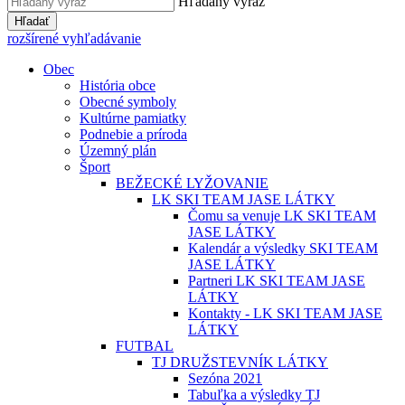
Hľadaný výraz
Hľadať
rozšírené vyhľadávanie
Obec
História obce
Obecné symboly
Kultúrne pamiatky
Podnebie a príroda
Územný plán
Šport
BEŽECKÉ LYŽOVANIE
LK SKI TEAM JASE LÁTKY
Čomu sa venuje LK SKI TEAM
JASE LÁTKY
Kalendár a výsledky SKI TEAM
JASE LÁTKY
Partneri LK SKI TEAM JASE
LÁTKY
Kontakty - LK SKI TEAM JASE
LÁTKY
FUTBAL
TJ DRUŽSTEVNÍK LÁTKY
Sezóna 2021
Tabuľka a výsledky TJ