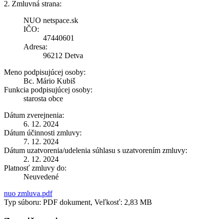
2. Zmluvná strana:
NUO netspace.sk
IČO:
47440601
Adresa:
96212 Detva
Meno podpisujúcej osoby:
Bc. Mário Kubiš
Funkcia podpisujúcej osoby:
starosta obce
Dátum zverejnenia:
6. 12. 2024
Dátum účinnosti zmluvy:
7. 12. 2024
Dátum uzatvorenia/udelenia súhlasu s uzatvorením zmluvy:
2. 12. 2024
Platnosť zmluvy do:
Neuvedené
nuo zmluva.pdf
Typ súboru: PDF dokument, Veľkosť: 2,83 MB