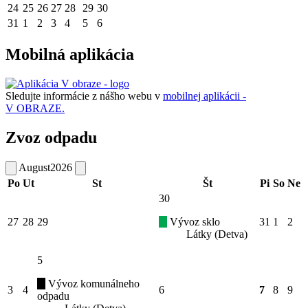
24
25
26
27
28
29
30
31
1
2
3
4
5
6
Mobilná aplikácia
Sledujte informácie z nášho webu v
mobilnej aplikácii -
V OBRAZE.
Zvoz odpadu
August
2026
Po
Ut
St
Št
Pi
So
Ne
30
27
28
29
Vývoz sklo
31
1
2
Látky (Detva)
5
Vývoz komunálneho
3
4
6
7
8
9
odpadu