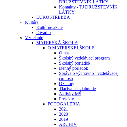
DRUŽSTEVNÍK LÁTKY
Kontakty - TJ DRUŽSTEVNÍK
LÁTKY
LUKOSTREĽBA
Kultúra
Kultúrne akcie
Divadlo
Vzdelanie
MATERSKÁ ŠKOLA
O MATERSKEJ ŠKOLE
O nás
Školský vzdelávací program
Školský poriadok
Denný poriadok
Správa o výchovno - vzdelávacej
činnosti
Oznamy
Tlačiva na stiahnutie
Aktivity MŠ
Projekty
FOTOGALÉRIA
2021
2020
2019
ARCHÍV