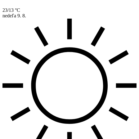
23/13 °C
nedeľa
9. 8.