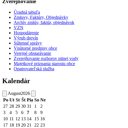
Zverejňovanie
Úradná tabuľa
Zmluvy, Faktúry, Objednávky
Archív zmlúv, faktúr, objednávok
VZN
Hospodárenie
Výrub drevín
Súhrnné správy
Vnútorné predpisy obce
Verejné obstarávanie
Zverejňovanie rozborov pitnej vody
Majetkové priznania starostu obce
Opatrovateľská služba
Kalendár
August
2026
Po
Ut
St
Št
Pia
So
Ne
27
28
29
30
31
1
2
3
4
5
6
7
8
9
10
11
12
13
14
15
16
17
18
19
20
21
22
23