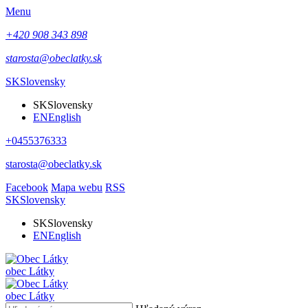
Menu
+420 908 343 898
starosta@obeclatky.sk
SK
Slovensky
SK
Slovensky
EN
English
+0455376333
starosta@obeclatky.sk
Facebook
Mapa webu
RSS
SK
Slovensky
SK
Slovensky
EN
English
obec
Látky
obec
Látky