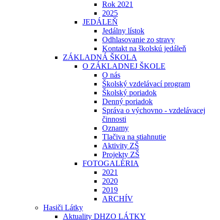
Rok 2021
2025
JEDÁLEŇ
Jedálny lístok
Odhlasovanie zo stravy
Kontakt na školskú jedáleň
ZÁKLADNÁ ŠKOLA
O ZÁKLADNEJ ŠKOLE
O nás
Školský vzdelávací program
Školský poriadok
Denný poriadok
Správa o výchovno - vzdelávacej
činnosti
Oznamy
Tlačiva na stiahnutie
Aktivity ZŠ
Projekty ZŠ
FOTOGALÉRIA
2021
2020
2019
ARCHÍV
Hasiči Látky
Aktuality DHZO LÁTKY