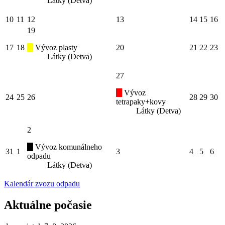
Látky (Detva)
10
11
12
13
14
15
16
19
17
18
Vývoz plasty
20
21
22
23
Látky (Detva)
27
Vývoz
24
25
26
28
29
30
tetrapaky+kovy
Látky (Detva)
2
Vývoz komunálneho
31
1
3
4
5
6
odpadu
Látky (Detva)
Kalendár zvozu odpadu
Aktuálne počasie