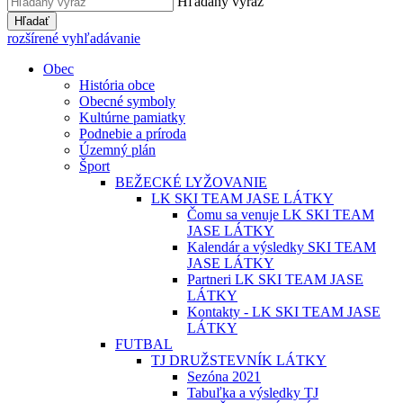
Hľadaný výraz
Hľadať
rozšírené vyhľadávanie
Obec
História obce
Obecné symboly
Kultúrne pamiatky
Podnebie a príroda
Územný plán
Šport
BEŽECKÉ LYŽOVANIE
LK SKI TEAM JASE LÁTKY
Čomu sa venuje LK SKI TEAM
JASE LÁTKY
Kalendár a výsledky SKI TEAM
JASE LÁTKY
Partneri LK SKI TEAM JASE
LÁTKY
Kontakty - LK SKI TEAM JASE
LÁTKY
FUTBAL
TJ DRUŽSTEVNÍK LÁTKY
Sezóna 2021
Tabuľka a výsledky TJ