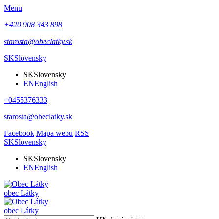
Menu
+420 908 343 898
starosta@obeclatky.sk
SK
Slovensky
SK
Slovensky
EN
English
+0455376333
starosta@obeclatky.sk
Facebook
Mapa webu
RSS
SK
Slovensky
SK
Slovensky
EN
English
obec
Látky
obec
Látky