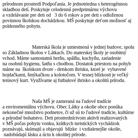
prírodnom prostredí Podpoľania. Je jednotriedna s heterogénnou
skladbou detí. Poskytuje celodennú predprimárnu výchovu
a vzdelávanie pre deti od 3 do 6 rokov a pre deti s odloženou
povinnou školskou dochádzkou. MŠ poskytuje deťom možnosť aj
poldenného pobytu.
Materská škola je umiestnená v jednej budove, spolu
so Základnou školou v Látkach. Do materskej školy je osobitný
vchod. Máme samostatnú herňu, spálňu, kuchyňu, zariadenie
na osobnú hygienu, šatňu s chodbou. Dostatok priestoru na pohyb
máme na školskom dvore - detskom ihrisku, ktoré je vybavené
hojdačkami, šmýkačkou a kolotočom. V tesnej blízkosti je veľký
tenisový kurt. Využívame aj futbalové ihrisko a okolitú prírodu.
Naša MŠ je zameraná na ľudové tradície
a enviromentálnu výchovu. Obec Látky a okolie obce ponúka
nekonečné množstvo podnetov, či už sú to ľudové tradície, kultúrne
a prírodné bohatstvo. Deti prostredníctvom aktivít realizovaných
v MŠ počas pobytu vonku, krátkych turistických vychádzok
poznávajú, skúmajú a objavujú blízke i vzdialenejšie okolie,
nadobúdajú lásku a úctu k okolitej prírode.