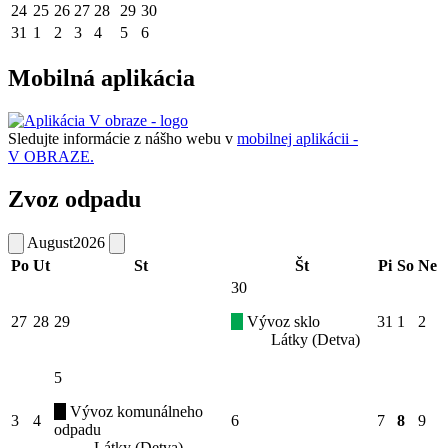
24
25
26
27
28
29
30
31
1
2
3
4
5
6
Mobilná aplikácia
Sledujte informácie z nášho webu v
mobilnej aplikácii -
V OBRAZE.
Zvoz odpadu
August
2026
Po
Ut
St
Št
Pi
So
Ne
30
27
28
29
Vývoz sklo
31
1
2
Látky (Detva)
5
Vývoz komunálneho
3
4
6
7
8
9
odpadu
Látky (Detva)