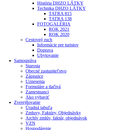
História DHZO LÁTKY
Technika DHZO LÁTKY
TATRA 815
TATRA 138
FOTOGALÉRIA
ROK 2021
ROK 2020
Cestovný ruch
Informácie pre turistov
Doprava
Ubytovanie
Samospráva
Starosta
Obecné zastupiteľstvo
Zápisnice
Uznesenia
Formuláre a tlačivá
Zamestnanci
Ako vybaviť
Zverejňovanie
Úradná tabuľa
Zmluvy, Faktúry, Objednávky
Archív zmlúv, faktúr, objednávok
VZN
Hospodárenie