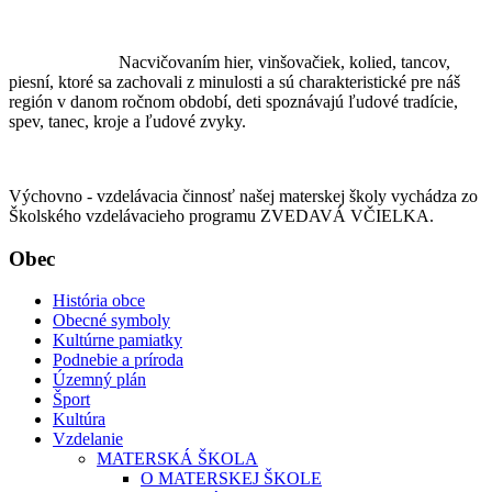
Nacvičovaním hier, vinšovačiek, kolied, tancov,
piesní, ktoré sa zachovali z minulosti a sú charakteristické pre náš
región v danom ročnom období, deti spoznávajú ľudové tradície,
spev, tanec, kroje a ľudové zvyky.
Výchovno - vzdelávacia činnosť našej materskej školy vychádza zo
Školského vzdelávacieho programu ZVEDAVÁ VČIELKA.
Obec
História obce
Obecné symboly
Kultúrne pamiatky
Podnebie a príroda
Územný plán
Šport
Kultúra
Vzdelanie
MATERSKÁ ŠKOLA
O MATERSKEJ ŠKOLE