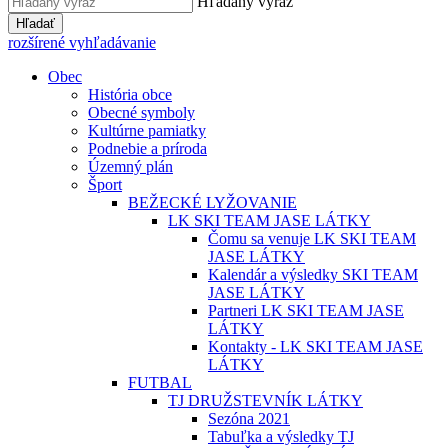
Hľadaný výraz
Hľadať
rozšírené vyhľadávanie
Obec
História obce
Obecné symboly
Kultúrne pamiatky
Podnebie a príroda
Územný plán
Šport
BEŽECKÉ LYŽOVANIE
LK SKI TEAM JASE LÁTKY
Čomu sa venuje LK SKI TEAM
JASE LÁTKY
Kalendár a výsledky SKI TEAM
JASE LÁTKY
Partneri LK SKI TEAM JASE
LÁTKY
Kontakty - LK SKI TEAM JASE
LÁTKY
FUTBAL
TJ DRUŽSTEVNÍK LÁTKY
Sezóna 2021
Tabuľka a výsledky TJ