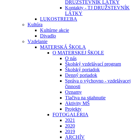
DRUŽSTEVNÍK LÁTKY
Kontakty - TJ DRUŽSTEVNÍK
LÁTKY
LUKOSTREĽBA
Kultúra
Kultúrne akcie
Divadlo
Vzdelanie
MATERSKÁ ŠKOLA
O MATERSKEJ ŠKOLE
O nás
Školský vzdelávací program
Školský poriadok
Denný poriadok
Správa o výchovno - vzdelávacej
činnosti
Oznamy
Tlačiva na stiahnutie
Aktivity MŠ
Projekty
FOTOGALÉRIA
2021
2020
2019
ARCHÍV