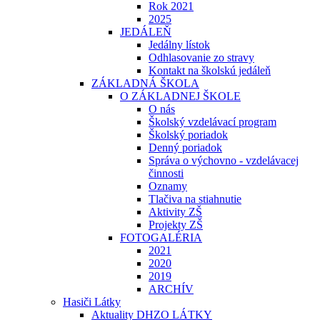
Rok 2021
2025
JEDÁLEŇ
Jedálny lístok
Odhlasovanie zo stravy
Kontakt na školskú jedáleň
ZÁKLADNÁ ŠKOLA
O ZÁKLADNEJ ŠKOLE
O nás
Školský vzdelávací program
Školský poriadok
Denný poriadok
Správa o výchovno - vzdelávacej
činnosti
Oznamy
Tlačiva na stiahnutie
Aktivity ZŠ
Projekty ZŠ
FOTOGALÉRIA
2021
2020
2019
ARCHÍV
Hasiči Látky
Aktuality DHZO LÁTKY