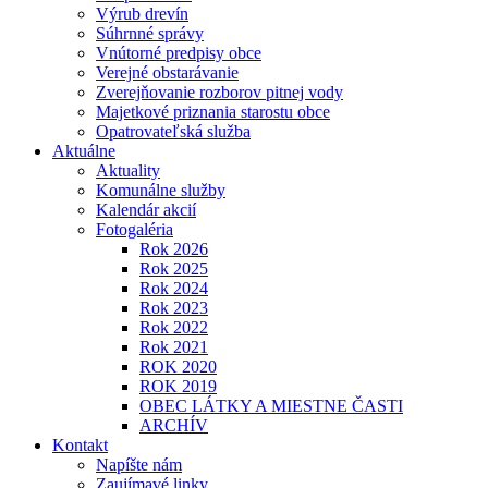
Výrub drevín
Súhrnné správy
Vnútorné predpisy obce
Verejné obstarávanie
Zverejňovanie rozborov pitnej vody
Majetkové priznania starostu obce
Opatrovateľská služba
Aktuálne
Aktuality
Komunálne služby
Kalendár akcií
Fotogaléria
Rok 2026
Rok 2025
Rok 2024
Rok 2023
Rok 2022
Rok 2021
ROK 2020
ROK 2019
OBEC LÁTKY A MIESTNE ČASTI
ARCHÍV
Kontakt
Napíšte nám
Zaujímavé linky