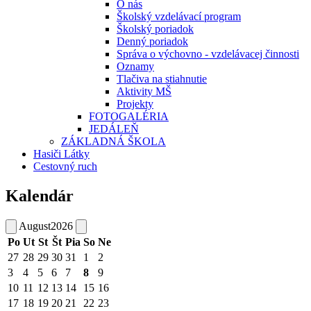
O nás
Školský vzdelávací program
Školský poriadok
Denný poriadok
Správa o výchovno - vzdelávacej činnosti
Oznamy
Tlačiva na stiahnutie
Aktivity MŠ
Projekty
FOTOGALÉRIA
JEDÁLEŇ
ZÁKLADNÁ ŠKOLA
Hasiči Látky
Cestovný ruch
Kalendár
August
2026
Po
Ut
St
Št
Pia
So
Ne
27
28
29
30
31
1
2
3
4
5
6
7
8
9
10
11
12
13
14
15
16
17
18
19
20
21
22
23