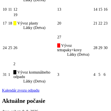
10
11
12
13
14
15
16
19
17
18
Vývoz plasty
20
21
22
23
Látky (Detva)
27
Vývoz
24
25
26
28
29
30
tetrapaky+kovy
Látky (Detva)
2
Vývoz komunálneho
31
1
3
4
5
6
odpadu
Látky (Detva)
Kalendár zvozu odpadu
Aktuálne počasie