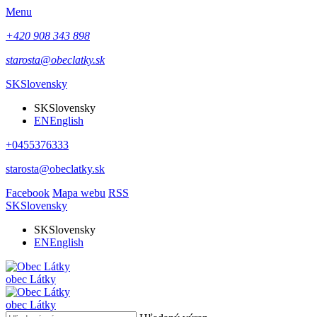
Menu
+420 908 343 898
starosta@obeclatky.sk
SK
Slovensky
SK
Slovensky
EN
English
+0455376333
starosta@obeclatky.sk
Facebook
Mapa webu
RSS
SK
Slovensky
SK
Slovensky
EN
English
obec
Látky
obec
Látky