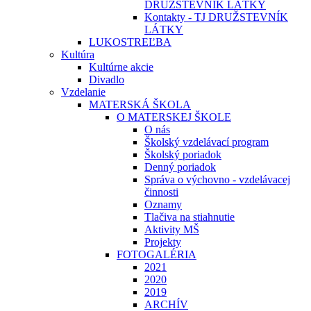
DRUŽSTEVNÍK LÁTKY
Kontakty - TJ DRUŽSTEVNÍK
LÁTKY
LUKOSTREĽBA
Kultúra
Kultúrne akcie
Divadlo
Vzdelanie
MATERSKÁ ŠKOLA
O MATERSKEJ ŠKOLE
O nás
Školský vzdelávací program
Školský poriadok
Denný poriadok
Správa o výchovno - vzdelávacej
činnosti
Oznamy
Tlačiva na stiahnutie
Aktivity MŠ
Projekty
FOTOGALÉRIA
2021
2020
2019
ARCHÍV