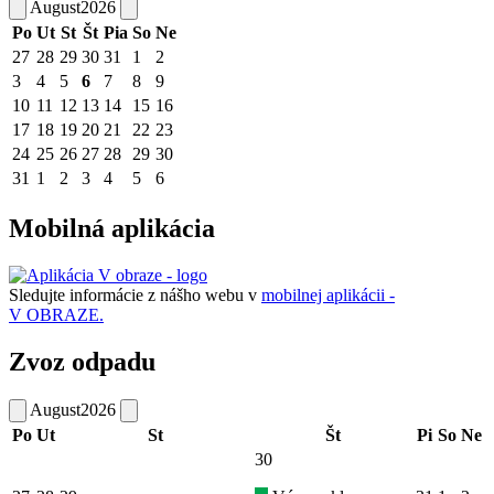
August
2026
Po
Ut
St
Št
Pia
So
Ne
27
28
29
30
31
1
2
3
4
5
6
7
8
9
10
11
12
13
14
15
16
17
18
19
20
21
22
23
24
25
26
27
28
29
30
31
1
2
3
4
5
6
Mobilná aplikácia
Sledujte informácie z nášho webu v
mobilnej aplikácii -
V OBRAZE.
Zvoz odpadu
August
2026
Po
Ut
St
Št
Pi
So
Ne
30