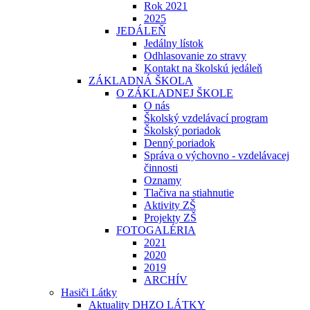
Rok 2021
2025
JEDÁLEŇ
Jedálny lístok
Odhlasovanie zo stravy
Kontakt na školskú jedáleň
ZÁKLADNÁ ŠKOLA
O ZÁKLADNEJ ŠKOLE
O nás
Školský vzdelávací program
Školský poriadok
Denný poriadok
Správa o výchovno - vzdelávacej
činnosti
Oznamy
Tlačiva na stiahnutie
Aktivity ZŠ
Projekty ZŠ
FOTOGALÉRIA
2021
2020
2019
ARCHÍV
Hasiči Látky
Aktuality DHZO LÁTKY