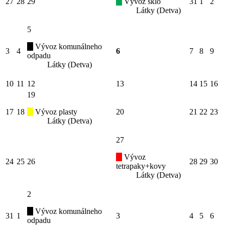
27
28
29
Vývoz sklo
31
1
2
Látky (Detva)
5
Vývoz komunálneho
3
4
6
7
8
9
odpadu
Látky (Detva)
10
11
12
13
14
15
16
19
17
18
Vývoz plasty
20
21
22
23
Látky (Detva)
27
Vývoz
24
25
26
28
29
30
tetrapaky+kovy
Látky (Detva)
2
Vývoz komunálneho
31
1
3
4
5
6
odpadu