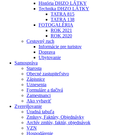
História DHZO LÁTKY
Technika DHZO LÁTKY
TATRA 815
TATRA 138
FOTOGALÉRIA
ROK 2021
ROK 2020
Cestovný ruch
Informácie pre turistov
Doprava
Ubytovanie
Samospráva
Starosta
Obecné zastupiteľstvo
Zápisnice
Uznesenia
Formuláre a tlačivá
Zamestnanci
Ako vybaviť
Zverejňovanie
Úradná tabuľa
Zmluvy, Faktúry, Objednávky
Archív zmlúv, faktúr, objednávok
VZN
Hospodárenie