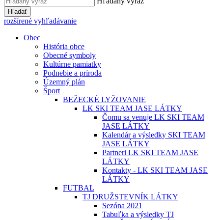
Hľadaný výraz
Hľadať
rozšírené vyhľadávanie
Obec
História obce
Obecné symboly
Kultúrne pamiatky
Podnebie a príroda
Územný plán
Šport
BEŽECKÉ LYŽOVANIE
LK SKI TEAM JASE LÁTKY
Čomu sa venuje LK SKI TEAM
JASE LÁTKY
Kalendár a výsledky SKI TEAM
JASE LÁTKY
Partneri LK SKI TEAM JASE
LÁTKY
Kontakty - LK SKI TEAM JASE
LÁTKY
FUTBAL
TJ DRUŽSTEVNÍK LÁTKY
Sezóna 2021
Tabuľka a výsledky TJ