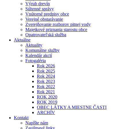
Výrub drevín
Súhrnné správy
Vnútorné predpisy obce
Verejné obstarávanie
Zverejňovanie rozborov pitnej vody
Majetkové priznania starostu obce
Opatrovateľská služba
Aktuálne
Aktuality
Komunálne služby
Kalendár akcií
Fotogaléria
Rok 2026
Rok 2025
Rok 2024
Rok 2023
Rok 2022
Rok 2021
ROK 2020
ROK 2019
OBEC LÁTKY A MIESTNE ČASTI
ARCHÍV
Kontakt
Napíšte nám
Zaujímavé linky