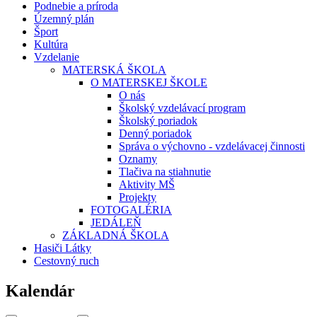
Podnebie a príroda
Územný plán
Šport
Kultúra
Vzdelanie
MATERSKÁ ŠKOLA
O MATERSKEJ ŠKOLE
O nás
Školský vzdelávací program
Školský poriadok
Denný poriadok
Správa o výchovno - vzdelávacej činnosti
Oznamy
Tlačiva na stiahnutie
Aktivity MŠ
Projekty
FOTOGALÉRIA
JEDÁLEŇ
ZÁKLADNÁ ŠKOLA
Hasiči Látky
Cestovný ruch
Kalendár