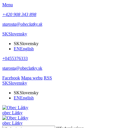
Menu
+420 908 343 898
starosta@obeclatky.sk
SK
Slovensky
SK
Slovensky
EN
English
+0455376333
starosta@obeclatky.sk
Facebook
Mapa webu
RSS
SK
Slovensky
SK
Slovensky
EN
English
obec
Látky
obec
Látky