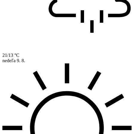
21/13 °C
nedeľa
9. 8.