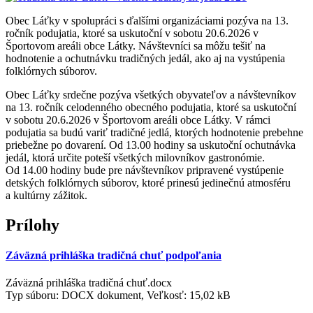
Obec Láťky v spolupráci s ďalšími organizáciami pozýva na 13.
ročník podujatia, ktoré sa uskutoční v sobotu 20.6.2026 v
Športovom areáli obce Látky. Návštevníci sa môžu tešiť na
hodnotenie a ochutnávku tradičných jedál, ako aj na vystúpenia
folklórnych súborov.
Obec Láťky srdečne pozýva všetkých obyvateľov a návštevníkov
na 13. ročník celodenného obecného podujatia, ktoré sa uskutoční
v sobotu 20.6.2026 v Športovom areáli obce Látky. V rámci
podujatia sa budú variť tradičné jedlá, ktorých hodnotenie prebehne
priebežne po dovarení. Od 13.00 hodiny sa uskutoční ochutnávka
jedál, ktorá určite poteší všetkých milovníkov gastronómie.
Od 14.00 hodiny bude pre návštevníkov pripravené vystúpenie
detských folklórnych súborov, ktoré prinesú jedinečnú atmosféru
a kultúrny zážitok.
Prílohy
Záväzná prihláška tradičná chuť podpoľania
Záväzná prihláška tradičná chuť.docx
Typ súboru: DOCX dokument, Veľkosť: 15,02 kB