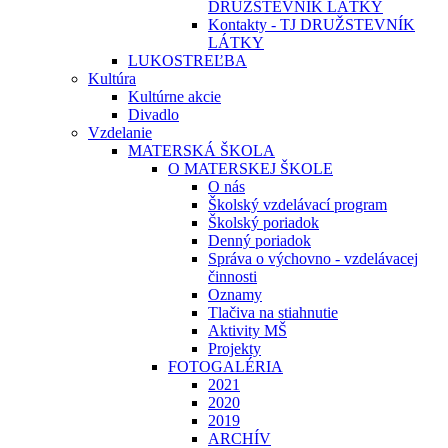
DRUŽSTEVNÍK LÁTKY
Kontakty - TJ DRUŽSTEVNÍK
LÁTKY
LUKOSTREĽBA
Kultúra
Kultúrne akcie
Divadlo
Vzdelanie
MATERSKÁ ŠKOLA
O MATERSKEJ ŠKOLE
O nás
Školský vzdelávací program
Školský poriadok
Denný poriadok
Správa o výchovno - vzdelávacej
činnosti
Oznamy
Tlačiva na stiahnutie
Aktivity MŠ
Projekty
FOTOGALÉRIA
2021
2020
2019
ARCHÍV