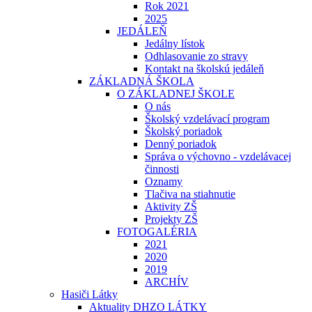
Rok 2021
2025
JEDÁLEŇ
Jedálny lístok
Odhlasovanie zo stravy
Kontakt na školskú jedáleň
ZÁKLADNÁ ŠKOLA
O ZÁKLADNEJ ŠKOLE
O nás
Školský vzdelávací program
Školský poriadok
Denný poriadok
Správa o výchovno - vzdelávacej
činnosti
Oznamy
Tlačiva na stiahnutie
Aktivity ZŠ
Projekty ZŠ
FOTOGALÉRIA
2021
2020
2019
ARCHÍV
Hasiči Látky
Aktuality DHZO LÁTKY