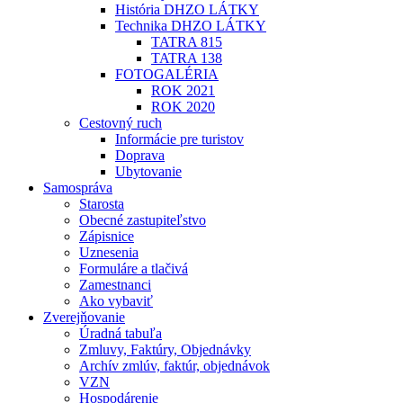
História DHZO LÁTKY
Technika DHZO LÁTKY
TATRA 815
TATRA 138
FOTOGALÉRIA
ROK 2021
ROK 2020
Cestovný ruch
Informácie pre turistov
Doprava
Ubytovanie
Samospráva
Starosta
Obecné zastupiteľstvo
Zápisnice
Uznesenia
Formuláre a tlačivá
Zamestnanci
Ako vybaviť
Zverejňovanie
Úradná tabuľa
Zmluvy, Faktúry, Objednávky
Archív zmlúv, faktúr, objednávok
VZN
Hospodárenie