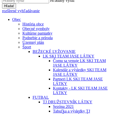
Hľadaný výraz
Hľadať
rozšírené vyhľadávanie
Obec
História obce
Obecné symboly
Kultúrne pamiatky
Podnebie a príroda
Územný plán
Šport
BEŽECKÉ LYŽOVANIE
LK SKI TEAM JASE LÁTKY
Čomu sa venuje LK SKI TEAM
JASE LÁTKY
Kalendár a výsledky SKI TEAM
JASE LÁTKY
Partneri LK SKI TEAM JASE
LÁTKY
Kontakty - LK SKI TEAM JASE
LÁTKY
FUTBAL
TJ DRUŽSTEVNÍK LÁTKY
Sezóna 2021
Tabuľka a výsledky TJ