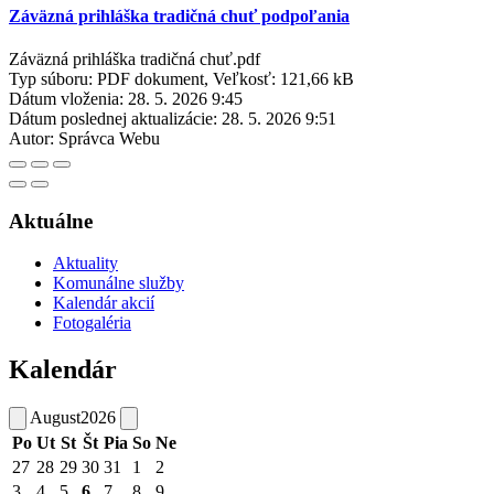
Záväzná prihláška tradičná chuť podpoľania
Záväzná prihláška tradičná chuť.pdf
Typ súboru: PDF dokument, Veľkosť: 121,66 kB
Dátum vloženia:
28. 5. 2026 9:45
Dátum poslednej aktualizácie:
28. 5. 2026 9:51
Autor:
Správca Webu
Aktuálne
Aktuality
Komunálne služby
Kalendár akcií
Fotogaléria
Kalendár
August
2026
Po
Ut
St
Št
Pia
So
Ne
27
28
29
30
31
1
2
3
4
5
6
7
8
9