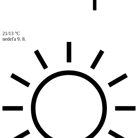
21/13 °C
nedeľa
9. 8.