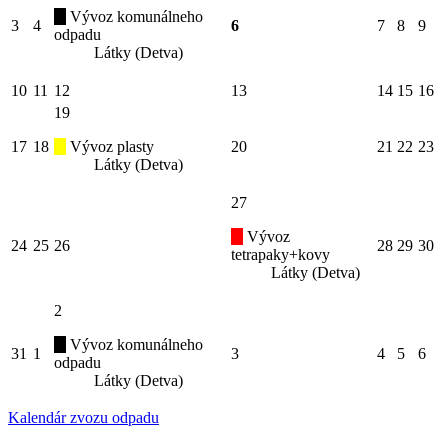
Vývoz komunálneho
3
4
6
7
8
9
odpadu
Látky (Detva)
10
11
12
13
14
15
16
19
17
18
Vývoz plasty
20
21
22
23
Látky (Detva)
27
Vývoz
24
25
26
28
29
30
tetrapaky+kovy
Látky (Detva)
2
Vývoz komunálneho
31
1
3
4
5
6
odpadu
Látky (Detva)
Kalendár zvozu odpadu