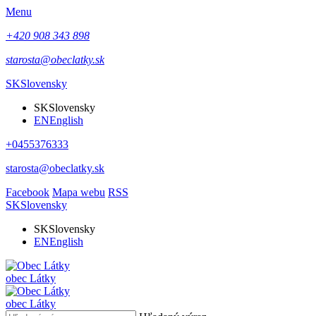
Menu
+420 908 343 898
starosta@obeclatky.sk
SK
Slovensky
SK
Slovensky
EN
English
+0455376333
starosta@obeclatky.sk
Facebook
Mapa webu
RSS
SK
Slovensky
SK
Slovensky
EN
English
obec
Látky
obec
Látky