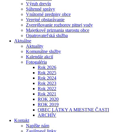
Výrub drevín
Súhrnné správy
Vnútorné predpisy obce
Verejné obstarávanie
Zverejňovanie rozborov pitnej vody
Majetkové priznania starostu obce
Opatrovateľská služba
Aktuálne
Aktuality
Komunálne služby
Kalendár akcií
Fotogaléria
Rok 2026
Rok 2025
Rok 2024
Rok 2023
Rok 2022
Rok 2021
ROK 2020
ROK 2019
OBEC LÁTKY A MIESTNE ČASTI
ARCHÍV
Kontakt
Napíšte nám
Zaujímavé linky