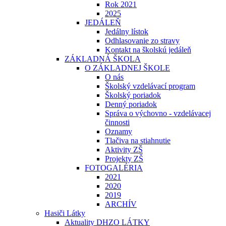
Rok 2021
2025
JEDÁLEŇ
Jedálny lístok
Odhlasovanie zo stravy
Kontakt na školskú jedáleň
ZÁKLADNÁ ŠKOLA
O ZÁKLADNEJ ŠKOLE
O nás
Školský vzdelávací program
Školský poriadok
Denný poriadok
Správa o výchovno - vzdelávacej
činnosti
Oznamy
Tlačiva na stiahnutie
Aktivity ZŠ
Projekty ZŠ
FOTOGALÉRIA
2021
2020
2019
ARCHÍV
Hasiči Látky
Aktuality DHZO LÁTKY