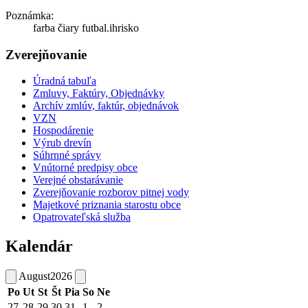
Poznámka:
farba čiary futbal.ihrisko
Zverejňovanie
Úradná tabuľa
Zmluvy, Faktúry, Objednávky
Archív zmlúv, faktúr, objednávok
VZN
Hospodárenie
Výrub drevín
Súhrnné správy
Vnútorné predpisy obce
Verejné obstarávanie
Zverejňovanie rozborov pitnej vody
Majetkové priznania starostu obce
Opatrovateľská služba
Kalendár
August
2026
Po
Ut
St
Št
Pia
So
Ne
27
28
29
30
31
1
2