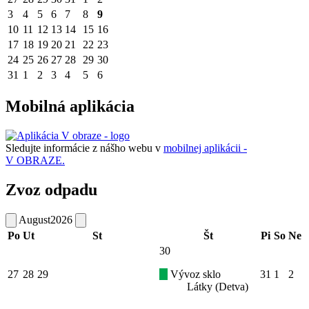
3
4
5
6
7
8
9
10
11
12
13
14
15
16
17
18
19
20
21
22
23
24
25
26
27
28
29
30
31
1
2
3
4
5
6
Mobilná aplikácia
Sledujte informácie z nášho webu v
mobilnej aplikácii -
V OBRAZE.
Zvoz odpadu
August
2026
Po
Ut
St
Št
Pi
So
Ne
30
27
28
29
Vývoz sklo
31
1
2
Látky (Detva)