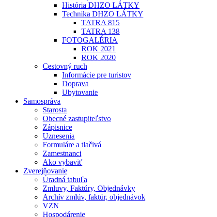
História DHZO LÁTKY
Technika DHZO LÁTKY
TATRA 815
TATRA 138
FOTOGALÉRIA
ROK 2021
ROK 2020
Cestovný ruch
Informácie pre turistov
Doprava
Ubytovanie
Samospráva
Starosta
Obecné zastupiteľstvo
Zápisnice
Uznesenia
Formuláre a tlačivá
Zamestnanci
Ako vybaviť
Zverejňovanie
Úradná tabuľa
Zmluvy, Faktúry, Objednávky
Archív zmlúv, faktúr, objednávok
VZN
Hospodárenie