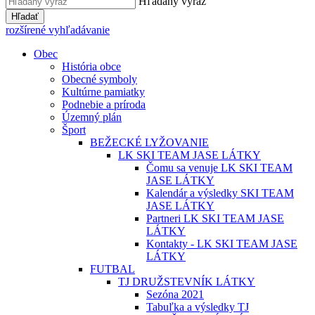
Hľadaný výraz
Hľadať
rozšírené vyhľadávanie
Obec
História obce
Obecné symboly
Kultúrne pamiatky
Podnebie a príroda
Územný plán
Šport
BEŽECKÉ LYŽOVANIE
LK SKI TEAM JASE LÁTKY
Čomu sa venuje LK SKI TEAM
JASE LÁTKY
Kalendár a výsledky SKI TEAM
JASE LÁTKY
Partneri LK SKI TEAM JASE
LÁTKY
Kontakty - LK SKI TEAM JASE
LÁTKY
FUTBAL
TJ DRUŽSTEVNÍK LÁTKY
Sezóna 2021
Tabuľka a výsledky TJ