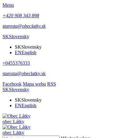
Menu
+420 908 343 898
starosta@obeclatky.sk
SK
Slovensky
SK
Slovensky
EN
English
+0455376333
starosta@obeclatky.sk
Facebook
Mapa webu
RSS
SK
Slovensky
SK
Slovensky
EN
English
obec
Látky
obec
Látky