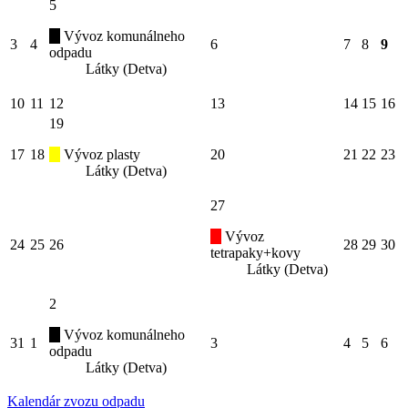
5
Vývoz komunálneho
3
4
6
7
8
9
odpadu
Látky (Detva)
10
11
12
13
14
15
16
19
17
18
Vývoz plasty
20
21
22
23
Látky (Detva)
27
Vývoz
24
25
26
28
29
30
tetrapaky+kovy
Látky (Detva)
2
Vývoz komunálneho
31
1
3
4
5
6
odpadu
Látky (Detva)
Kalendár zvozu odpadu