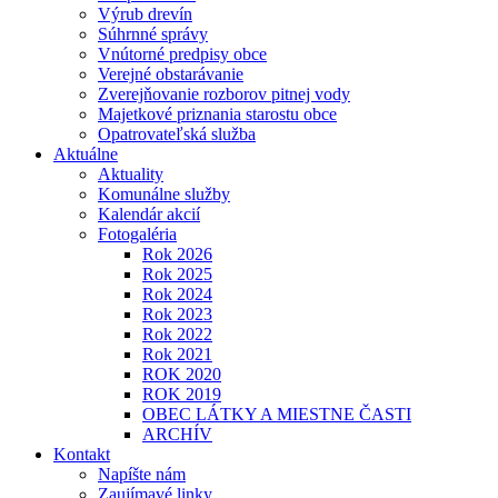
Výrub drevín
Súhrnné správy
Vnútorné predpisy obce
Verejné obstarávanie
Zverejňovanie rozborov pitnej vody
Majetkové priznania starostu obce
Opatrovateľská služba
Aktuálne
Aktuality
Komunálne služby
Kalendár akcií
Fotogaléria
Rok 2026
Rok 2025
Rok 2024
Rok 2023
Rok 2022
Rok 2021
ROK 2020
ROK 2019
OBEC LÁTKY A MIESTNE ČASTI
ARCHÍV
Kontakt
Napíšte nám
Zaujímavé linky