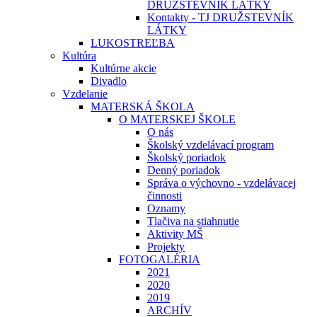
DRUŽSTEVNÍK LÁTKY
Kontakty - TJ DRUŽSTEVNÍK
LÁTKY
LUKOSTREĽBA
Kultúra
Kultúrne akcie
Divadlo
Vzdelanie
MATERSKÁ ŠKOLA
O MATERSKEJ ŠKOLE
O nás
Školský vzdelávací program
Školský poriadok
Denný poriadok
Správa o výchovno - vzdelávacej
činnosti
Oznamy
Tlačiva na stiahnutie
Aktivity MŠ
Projekty
FOTOGALÉRIA
2021
2020
2019
ARCHÍV